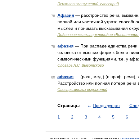
Психология ощущений: глоссарий
Афазия
— расстройство речи, вызванн
78
полной или частичной утрате способно
мыслей и понимать высказывания ок
Педагогическая энциклопедия «Воспитание 
афазия
— При распаде единства речи 
79
человека от высших форм к более низ
символическими функциями, т.е. у афа
Словарь Л.С. Выготского
афазия
— (разг., мед.) (в проф. речи); 
80
Расстройство или полная потеря речи 
Словарь многих выражений
Страницы
←
Предыдущая
Сле
1
2
3
4
5
6