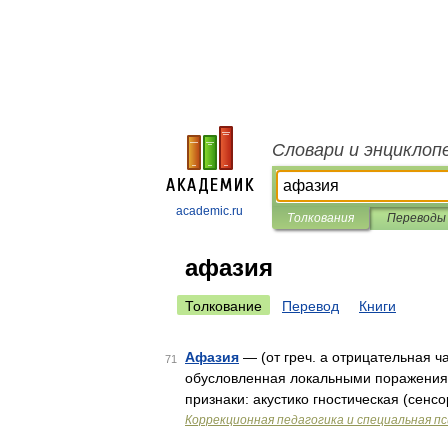
Словари и энциклоп
academic.ru
Толкования
Переводы
афазия
Толкование
Перевод
Книги
Афазия
— (от греч. а отрицательная ча
71
обусловленная локальными поражения
признаки: акустико гностическая (сен
Коррекционная педагогика и специальная пс