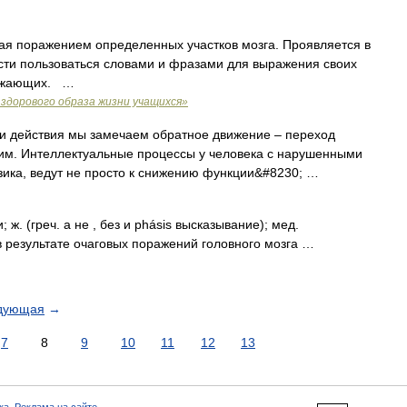
ая поражением определенных участков мозга. Проявляется в
сти пользоваться словами и фразами для выражения своих
ружающих. …
здорового образа жизни учащихся»
и действия мы замечаем обратное движение – переход
ким. Интеллектуальные процессы у человека с нарушенными
зика, ведут не просто к снижению функции&#8230; …
и; ж. (греч. a не , без и phásis высказывание); мед.
в результате очаговых поражений головного мозга …
дующая
→
7
8
9
10
11
12
13