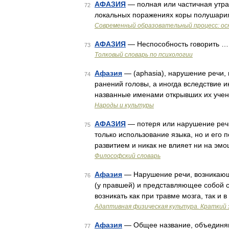
АФАЗИЯ
— полная или частичная утра
72
локальных поражениях коры полушария 
Современный образовательный процесс: ос
АФАЗИЯ
— Неспособность говорить …
73
Толковый словарь по психологии
Афазия
— (aphasia), нарушение речи,
74
ранений головы, а иногда вследствие 
названные именами открывших их учен
Народы и культуры
АФАЗИЯ
— потеря или нарушение речи
75
только использование языка, но и его
развитием и никак не влияет ни на эмо
Философский словарь
Афазия
— Нарушение речи, возникающ
76
(у правшей) и представляющее собой 
возникать как при травме мозга, так и
Адаптивная физическая культура. Краткий 
Афазия
— Общее название, объединя
77